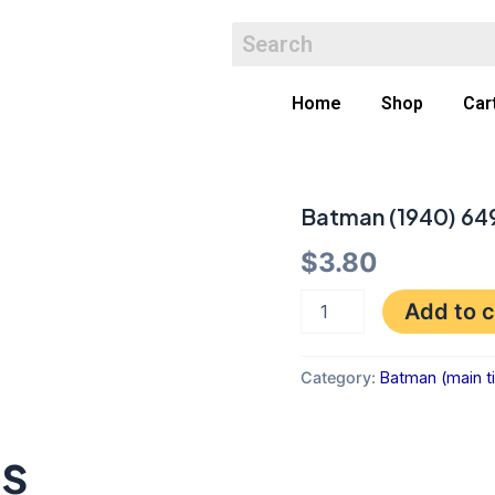
Home
Shop
Car
Batman (1940) 6
Batman
(1940)
$
3.80
649
VFNM
quantity
Add to c
Category:
Batman (main ti
ts