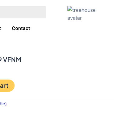
t
Contact
49 VFNM
art
tle)