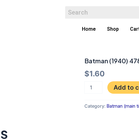
Home
Shop
Car
Batman (1940) 47
Batman
(1940)
$
1.60
478
VF
quantity
Add to c
Category:
Batman (main ti
ts