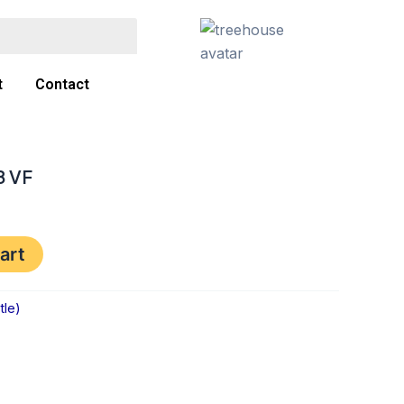
t
Contact
8 VF
art
tle)