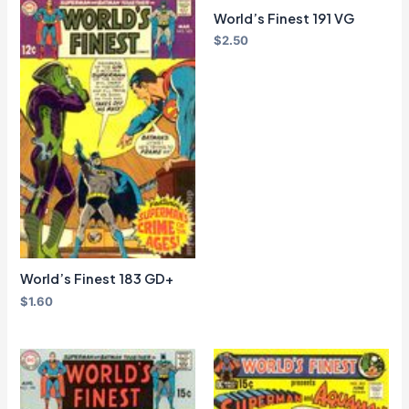
World’s Finest 191 VG
$
2.50
World’s Finest 183 GD+
$
1.60