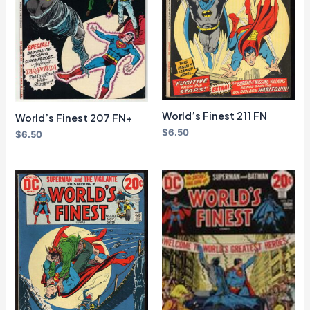
World’s Finest 211 FN
World’s Finest 207 FN+
$
6.50
$
6.50