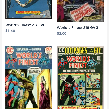
World’s Finest 214 FVF
World’s Finest 218 GVG
$
6.40
$
2.00