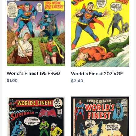
World’s Finest 195 FRGD
World’s Finest 203 VGF
$
1.00
$
3.40