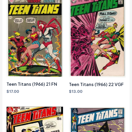
Teen Titans (1966) 21 FN
Teen Titans (1966) 22 VGF
$
17.00
$
13.00