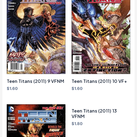
Teen Titans (2011) 9 VFNM
Teen Titans (2011) 10 VF+
$
1.60
$
1.60
Teen Titans (2011) 13
VFNM
$
1.80