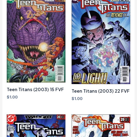
Teen Titans (2003) 15 FVF
Teen Titans (2003) 22 FVF
$
1.00
$
1.00