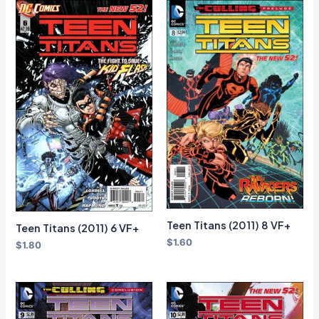
Teen Titans (2011) 8 VF+
Teen Titans (2011) 6 VF+
$
1.60
$
1.80