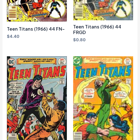
Teen Titans (1966) 44
Teen Titans (1966) 44 FN-
FRGD
$
4.40
$
0.80