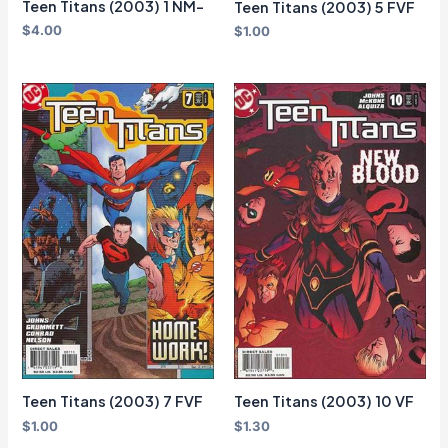
Teen Titans (2003) 1 NM-
Teen Titans (2003) 5 FVF
$
4.00
$
1.00
Teen Titans (2003) 7 FVF
Teen Titans (2003) 10 VF
$
1.00
$
1.30