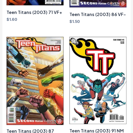
Teen Titans (2003) 71 VF+
Teen Titans (2003) 86 VF-
$
1.60
$
1.50
Teen Titans (2003) 91 NM
Teen Titans (2003) 87