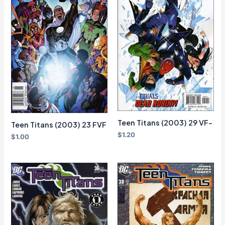
Teen Titans (2003) 29 VF-
Teen Titans (2003) 23 FVF
$
1.20
$
1.00