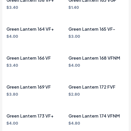
Green Lantern 158 VF+
Green Lantern 163 VGF
$
3.40
$
1.40
Green Lantern 164 VF+
Green Lantern 165 VF-
$
4.00
$
3.00
Green Lantern 166 VF
Green Lantern 168 VFNM
$
3.40
$
4.00
Green Lantern 169 VF
Green Lantern 172 FVF
$
3.80
$
2.80
Green Lantern 173 VF+
Green Lantern 174 VFNM
$
4.00
$
4.80