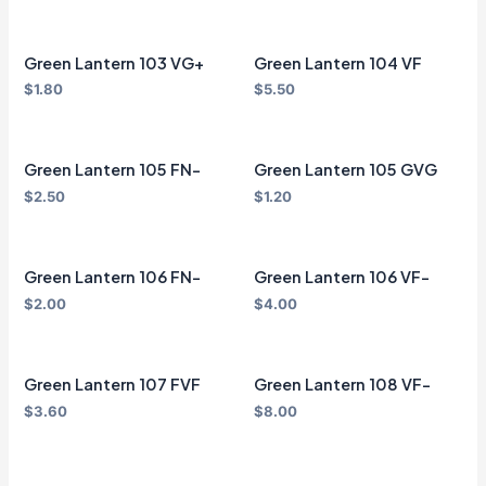
Green Lantern 103 VG+
Green Lantern 104 VF
$
1.80
$
5.50
Green Lantern 105 FN-
Green Lantern 105 GVG
$
2.50
$
1.20
Green Lantern 106 FN-
Green Lantern 106 VF-
$
2.00
$
4.00
Green Lantern 107 FVF
Green Lantern 108 VF-
$
3.60
$
8.00