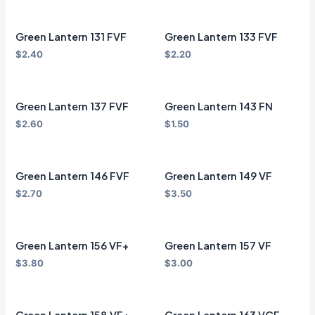
Green Lantern 131 FVF
Green Lantern 133 FVF
$
2.40
$
2.20
Green Lantern 137 FVF
Green Lantern 143 FN
$
2.60
$
1.50
Green Lantern 146 FVF
Green Lantern 149 VF
$
2.70
$
3.50
Green Lantern 156 VF+
Green Lantern 157 VF
$
3.80
$
3.00