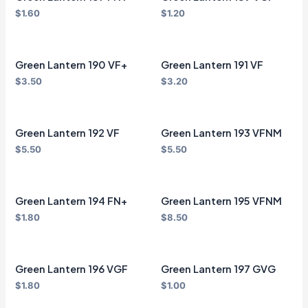
$
1.60
$
1.20
Green Lantern 190 VF+
Green Lantern 191 VF
$
3.50
$
3.20
Green Lantern 192 VF
Green Lantern 193 VFNM
$
5.50
$
5.50
Green Lantern 194 FN+
Green Lantern 195 VFNM
$
1.80
$
8.50
Green Lantern 196 VGF
Green Lantern 197 GVG
$
1.80
$
1.00