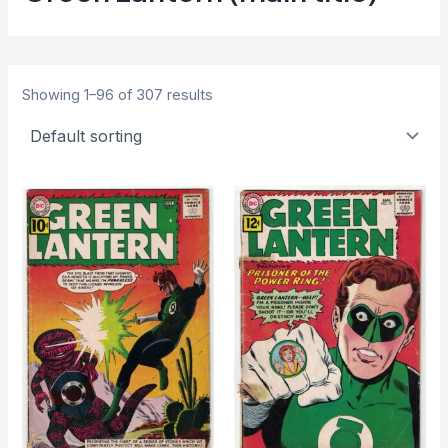
Showing 1–96 of 307 results