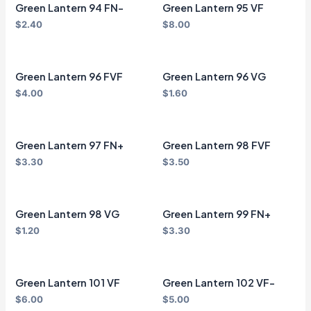
Green Lantern 94 FN-
Green Lantern 95 VF
$
2.40
$
8.00
Green Lantern 96 FVF
Green Lantern 96 VG
$
4.00
$
1.60
Green Lantern 97 FN+
Green Lantern 98 FVF
$
3.30
$
3.50
Green Lantern 98 VG
Green Lantern 99 FN+
$
1.20
$
3.30
Green Lantern 101 VF
Green Lantern 102 VF-
$
6.00
$
5.00